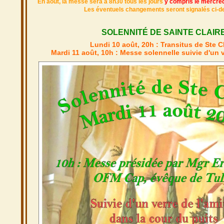
En août, la messe sera à 8h30 tous les jours
y compris le mercre
Les éventuels changements seront signalés ci-
SOLENNITÉ DE SAINTE CLAIR
Lundi 10 août, 20h
: Transitus de Ste Cl
Mardi 11 août, 10h
: Messe solennelle suivie d'un v