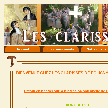
Accueil
En communauté
Notre charis
BIENVENUE CHEZ LES CLARISSES DE POLIGN
Retour en photos sur la profession solennelle de 
HORAIRE D'ETE